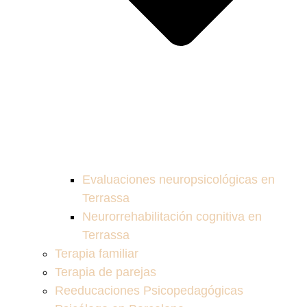
Evaluaciones neuropsicológicas en
Terrassa
Neurorrehabilitación cognitiva en
Terrassa
Terapia familiar
Terapia de parejas
Reeducaciones Psicopedagógicas