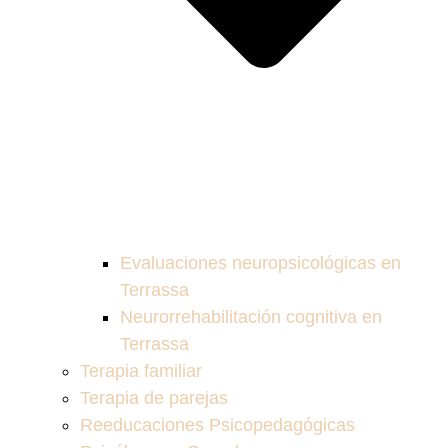
Evaluaciones neuropsicológicas en
Terrassa
Neurorrehabilitación cognitiva en
Terrassa
Terapia familiar
Terapia de parejas
Reeducaciones Psicopedagógicas