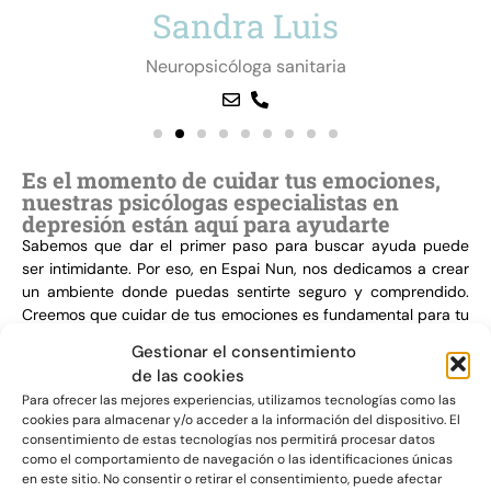
Aina Mata
Psicóloga sanitaria
Es el momento de cuidar tus emociones,
nuestras psicólogas especialistas en
depresión están aquí para ayudarte
Sabemos que dar el primer paso para buscar ayuda puede
ser intimidante. Por eso, en Espai Nun, nos dedicamos a crear
un ambiente donde puedas sentirte seguro y comprendido.
Creemos que cuidar de tus emociones es fundamental para tu
bienestar general y estamos aquí para guiarte en cada paso
del proceso.
Gestionar el consentimiento
Te ayudamos a reconocer y entender tus emociones, a
de las cookies
trabajar a través de ellas y a encontrar nuevas formas de
Para ofrecer las mejores experiencias, utilizamos tecnologías como las
gestionarlas de manera saludable.
cookies para almacenar y/o acceder a la información del dispositivo. El
consentimiento de estas tecnologías nos permitirá procesar datos
como el comportamiento de navegación o las identificaciones únicas
en este sitio. No consentir o retirar el consentimiento, puede afectar