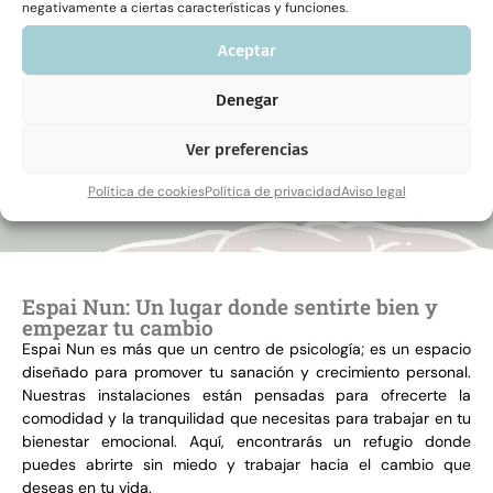
negativamente a ciertas características y funciones.
Aceptar
“La oscuridad no es la verdad
Denegar
total: hay semillas de luz
incluso en ella.”
Ver preferencias
Política de cookies
Política de privacidad
Aviso legal
Espai Nun: Un lugar donde sentirte bien y
empezar tu cambio
Espai Nun es más que un centro de psicología; es un espacio
diseñado para promover tu sanación y crecimiento personal.
Nuestras instalaciones están pensadas para ofrecerte la
comodidad y la tranquilidad que necesitas para trabajar en tu
bienestar emocional. Aquí, encontrarás un refugio donde
puedes abrirte sin miedo y trabajar hacia el cambio que
deseas en tu vida.