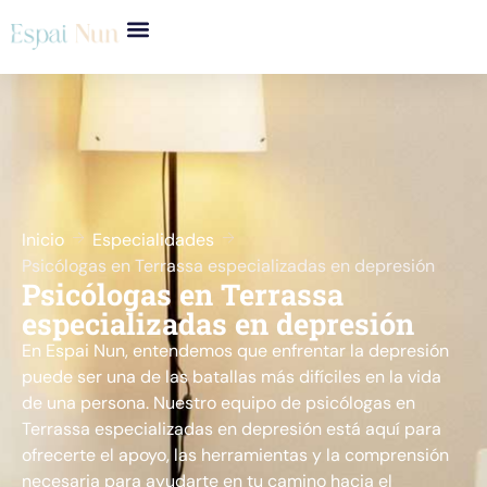
Inicio
Especialidades
Psicólogas en Terrassa especializadas en depresión
Psicólogas en Terrassa
especializadas en depresión
En Espai Nun, entendemos que enfrentar la depresión
puede ser una de las batallas más difíciles en la vida
de una persona. Nuestro equipo de psicólogas en
Terrassa especializadas en depresión está aquí para
ofrecerte el apoyo, las herramientas y la comprensión
necesaria para ayudarte en tu camino hacia el