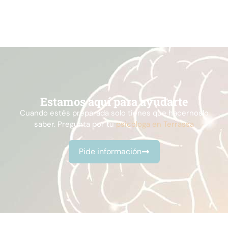
Estamos aquí para ayudarte
Cuando estés preparada solo tienes que hacernoslo
saber. Pregunta por tu
psicóloga en Terrassa
Pide información