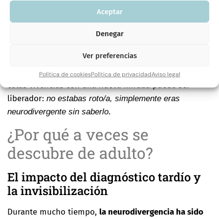
qué, pero notaban que vivían el mundo “a su
Aceptar
manera”, como desde otro canal. A veces han sido
etiquetadas como intensas, distraídas, raras o
Denegar
demasiado sensibles. Otras veces han aprendido a
Ver preferencias
camuflarse, fingiendo que todo está bien aunque por
dentro haya confusión o agotamiento. Reconocer
Política de cookies
Política de privacidad
Aviso legal
estas vivencias con una nueva mirada puede ser
liberador:
no estabas roto/a, simplemente eras
.
neurodivergente sin saberlo
¿Por qué a veces se
descubre de adulto?
El impacto del diagnóstico tardío y
la invisibilización
Durante mucho tiempo,
la neurodivergencia ha sido