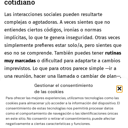
cotidiano
Las interacciones sociales pueden resultarte
complejas o agotadoras. A veces sientes que no
entiendes ciertos códigos, ironías o normas
implícitas, lo que te genera inseguridad. Otras veces
simplemente prefieres estar solo/a, pero sientes que
eso no se comprende. También puedes tener
rutinas
muy marcadas
o dificultad para adaptarte a cambios
imprevistos. Lo que para otros parece simple —ir a
una reunión, hacer una llamada o cambiar de plan—,
para ti puede requerir un gran esfuerzo interno.
Gestionar el consentimiento
de las cookies
Te has sentido diferente desde
Para ofrecer las mejores experiencias, utilizamos tecnologías como las
siempre
cookies para almacenar y/o acceder a la información del dispositivo. El
consentimiento de estas tecnologías nos permitirá procesar datos
como el comportamiento de navegación o las identificaciones únicas
Muchas personas neurodivergentes relatan que
desde
en este sitio. No consentir o retirar el consentimiento, puede afectar
pequeñas se sentían distintas
. No siempre sabían por
negativamente a ciertas características y funciones.