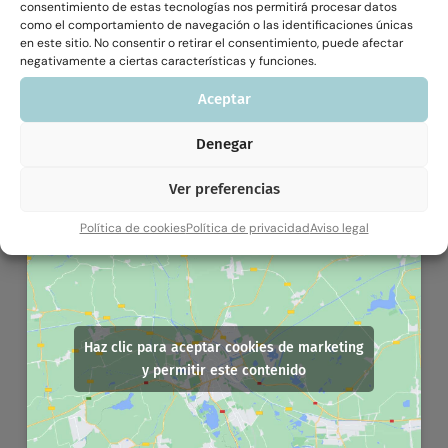
Tu centro integrativo
consentimiento de estas tecnologías nos permitirá procesar datos
como el comportamiento de navegación o las identificaciones únicas
Centro de psicología en Terrassa. Espai Nun somos un centro de
en este sitio. No consentir o retirar el consentimiento, puede afectar
soporte terapéutico formado por un grupo de expertas
negativamente a ciertas características y funciones.
psicólogas con enfoque multidisciplinar e integrativo para todos
con años de experiencia en el sector del bienestar emocional.
Aceptar
Denegar
Ver preferencias
Política de cookies
Política de privacidad
Aviso legal
Haz clic para aceptar cookies de marketing
y permitir este contenido